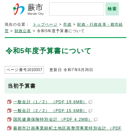
蕨市
Warabi City
現在の位置：
トップページ
>
市政
>
財政・行政改革・都市経
営
>
財政公表
> 令和5年度予算書について
令和5年度予算書について
ページ番号
1010337
更新日 令和7年6月
26
日
当初予算書
一般会計（1／2） （PDF 19.6MB）
一般会計（2／2） （PDF 15.6MB）
国民健康保険特別会計 （PDF 4.2MB）
蕨都市計画事業錦町土地区画整理事業特別会計 （PDF