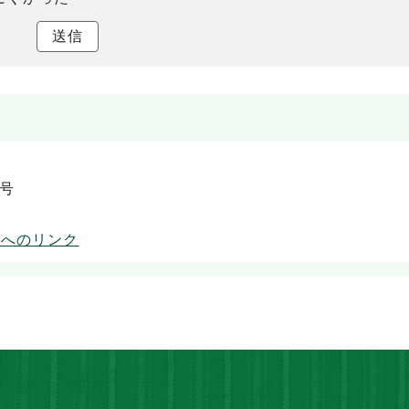
送信
5号
ムへのリンク