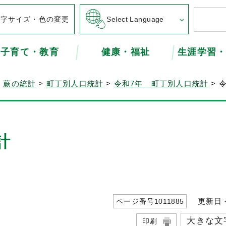
文字サイズ・色の変更
Select Language
子育て・教育
健康・福祉
生涯学習
>
蕨の統計
>
町丁別人口統計
>
令和7年 町丁別人口統計
> 
計
更新日 令
ページ番号
1011885
大きな文
印刷