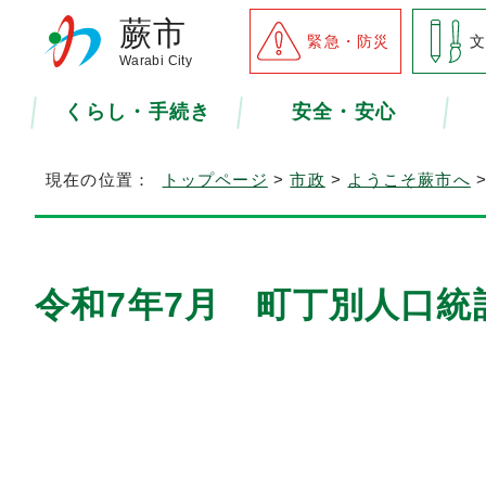
蕨市
緊急・防災
Warabi City
くらし・手続き
安全・安心
現在の位置：
トップページ
>
市政
>
ようこそ蕨市へ
令和7年7月 町丁別人口統