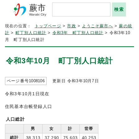
蕨市
Warabi City
現在の位置：
トップページ
>
市政
>
ようこそ蕨市へ
>
蕨の統
計
>
町丁別人口統計
>
令和3年 町丁別人口統計
> 令和3年10
月 町丁別人口統計
令和3年10月 町丁別人口統計
ページ番号
1008106
更新日 令和3年
10
月7日
令和3年10月1日現在
住民基本台帳登録人口
人口総計
男
女
計
世帯
総計
38,313
37,290
75,603
40,253