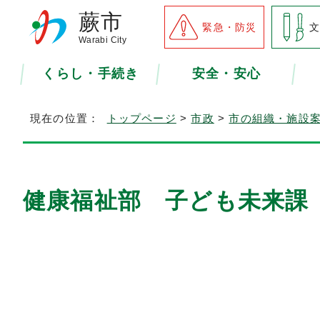
蕨市
緊急・防災
Warabi City
くらし・手続き
安全・安心
現在の位置：
トップページ
>
市政
>
市の組織・施設
健康福祉部 子ども未来課