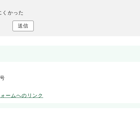
にくかった
送信
5号
フォームへのリンク