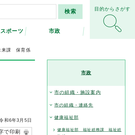
目的からさがす
・スポーツ
市政
未来課 保育係
市政
市の組織・施設案内
市の組織・連絡先
健康福祉部
和6年3月5日
健康福祉部 福祉総務課 福祉総
字で印刷