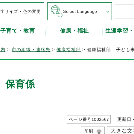
文字サイズ・色の変更
Select Language
子育て・教育
健康・福祉
生涯学習
案内
>
市の組織・連絡先
>
健康福祉部
> 健康福祉部 子ども
 保育係
更新日 令
ページ番号
1002567
大きな文
印刷