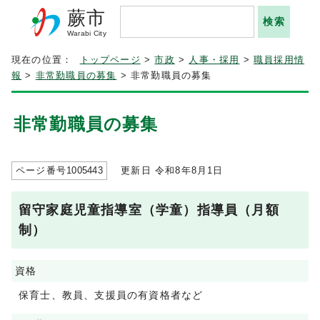
蕨市
Warabi City
現在の位置：
トップページ
>
市政
>
人事・採用
>
職員採用情
報
>
非常勤職員の募集
> 非常勤職員の募集
非常勤職員の募集
ページ番号
1005443
更新日 令和8年8月1日
留守家庭児童指導室（学童）指導員（月額
制）
資格
保育士、教員、支援員の有資格者など