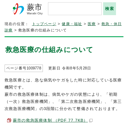
蕨市
Warabi City
現在の位置：
トップページ
>
健康・福祉
>
医療
>
救急・休日
診療
> 救急医療の仕組みについて
救急医療の仕組みについて
ページ番号
1009778
更新日 令和8年5月
28
日
救急医療とは、急な病気やケガをした時に対応している医療
機関です。
蕨市の救急医療体制は、病気やケガの状態により、「初期
（一次）救急医療機関」、「第二次救急医療機関」、「第三
次救急医療機関」の3段階に分かれて整備されております。
蕨市の救急医療体制 （PDF 77.7KB）