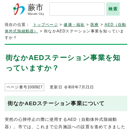
蕨市
Warabi City
現在の位置：
トップページ
>
健康・福祉
>
医療
>
AED（自動
体外式除細動器）
> 街なかAEDステーション事業を知っていま
すか？
街なかAEDステーション事業を知
っていますか？
ページ番号
1000927
更新日 令和8年7月
21
日
街なかAEDステーション事業について
突然の心肺停止の際に使用するAED（自動体外式除細動
器）。市では、これまで公共施設への設置を進めてきました