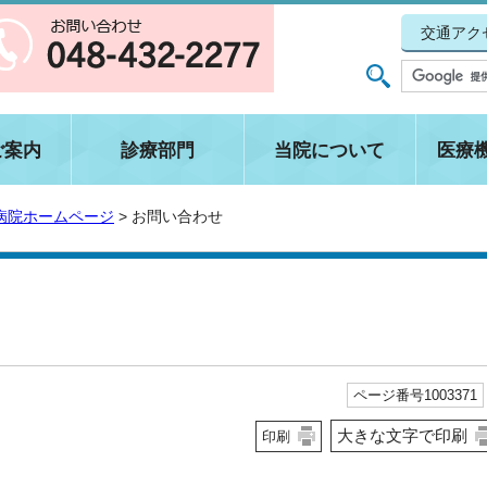
交通アク
ご案内
診療部門
当院について
医療
病院ホームページ
> お問い合わせ
ページ番号
1003371
大きな文字で印刷
印刷